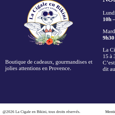
Lundi
10h 
Mardi
9h30
La Ci
15 à 
Boutique de cadeaux, gourmandises et
C’est
jolies attentions en Provence.
dit a
@2026 La Cigale en Bikini, tous droits réservés.
Menti