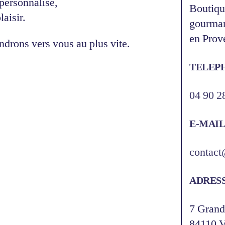
 personnalisé,
Boutiqu
aisir.
gourmand
en Prov
ndrons vers vous au plus vite.
TELEP
04 90 2
E-MAI
contact
ADRES
7 Grand
84110 V