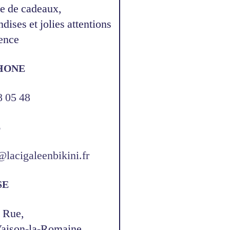
e de cadeaux,
ises et jolies attentions
ence
HONE
8 05 48
L
@lacigaleenbikini.fr
SE
 Rue,
aison-la-Romaine