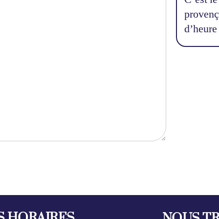
provença
d’heure 
S HORAIRES
NOUS T