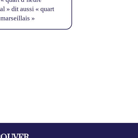
l » dit aussi « quart
marseillais »
ROUVER