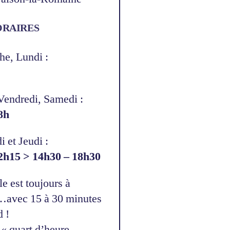
ORAIRES
e, Lundi :
Vendredi, Samedi :
8h
 et Jeudi :
2h15 > 14h30 – 18h30
e est toujours à
…avec 15 à 30 minutes
d !
 « quart d’heure