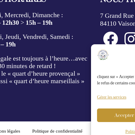
, Mercredi, Dimanche :
7 Grand Rue
– 12h30
>
15h – 19h
84110 Vaiso
, Jeudi, Vendredi, Samedi :
 – 19h
NOUS C
gale est toujours à l’heure…avec
30 minutes de retard !
 le « quart d’heure provençal »
contac
cliquez sur « Accepter
ussi « quart d’heure marseillais »
le refus de certains coo
04 90 
Gérer les services
Formulair
Accepter
ons légales
Politique de confidentialité
Politique de cookies
Polit