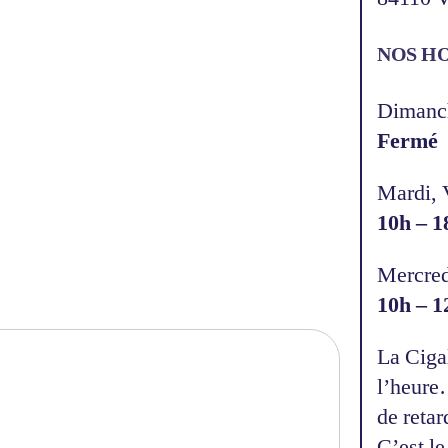
NOS H
Dimanch
Fermé
Mardi, 
10h – 1
Mercredi
10h – 1
La Cigal
l’heure
de retar
C’est le