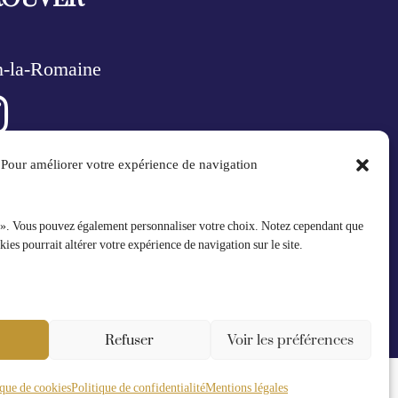
n-la-Romaine
Pour améliorer votre expérience de navigation
ONTACTER
t@lacigaleenbikini.fr
 ». Vous pouvez également personnaliser votre choix. Notez cependant que
kies pourrait altérer votre expérience de navigation sur le site.
28 05 48
e de contact
Refuser
Voir les préférences
ique de cookies
Politique de confidentialité
Mentions légales